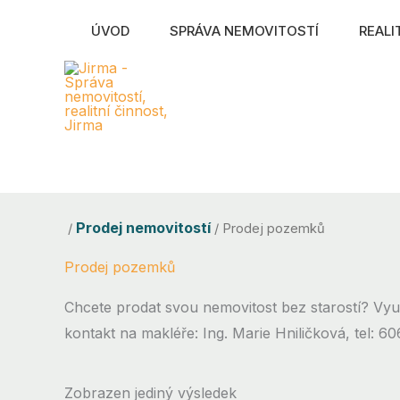
Přeskočit
ÚVOD
SPRÁVA NEMOVITOSTÍ
REALI
na
obsah
Prodej nemovitostí
/
/ Prodej pozemků
Prodej pozemků
Chcete prodat svou nemovitost bez starostí? Využi
kontakt na makléře: Ing. Marie Hniličková, tel: 60
Zobrazen jediný výsledek