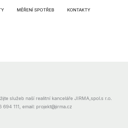
TY
MĚŘENÍ SPOTŘEB
KONTAKTY
jte služeb naší realitní kanceláře JIRMA,spol.s r.o.
6 694 111, email: projekt@jirma.cz