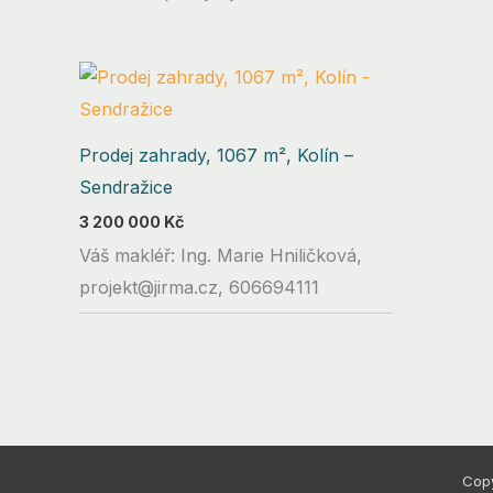
Prodej zahrady, 1067 m², Kolín –
Sendražice
3 200 000
Kč
Váš makléř: Ing. Marie Hniličková,
projekt@jirma.cz, 606694111
Copy