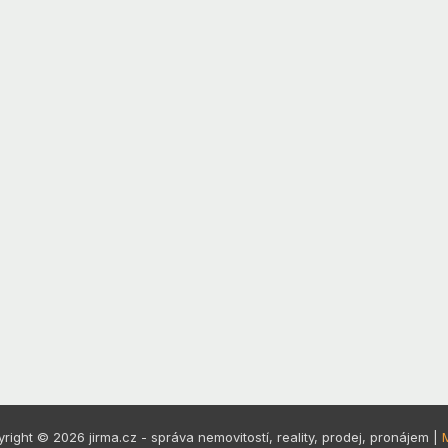
right © 2026 jirma.cz - správa nemovitostí, reality, prodej, pronájem |