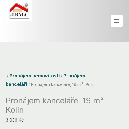
Přeskočit
na
obsah
Pronájem nemovitostí
Pronájem
/
/
kanceláří
/ Pronájem kanceláře, 19 m², Kolín
Pronájem kanceláří
,
Pronájem nemovitostí
,
Pronájem VŠE
Pronájem kanceláře, 19 m²,
Kolín
3 036
Kč