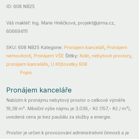
ID: 608 NB25
Váš makléř: Ing. Marie Hniličková, projekt@jirma.cz,
606694111
SKU:
608 NB25
Kategorie:
Pronájem kanceláří
,
Pronájem
nemovitostí
,
Pronájem VŠE
Štítky:
Kolín
,
nebytové prostory
,
pronájem kanceláře
,
U Křižovatky 608
Popis
Pronájem kanceláře
Nabízím k pronájmu nebytový prostor o celkové výměře
19,38 m². Měsíční výše nájmu je 3.036,- Kč (157,- Kč / m²),
uvedená cena je bez paušálu za služby a energie.
Prostor je určen k provozování administrativní činnosti a je