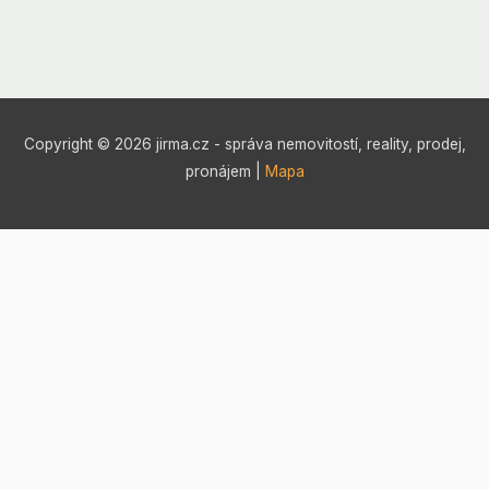
Copyright © 2026 jirma.cz - správa nemovitostí, reality, prodej,
pronájem |
Mapa