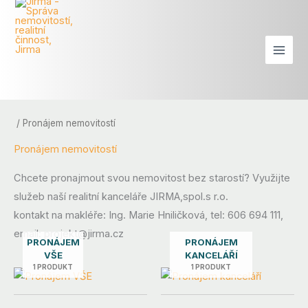
Přeskočit
na
obsah
/ Pronájem nemovitostí
Pronájem nemovitostí
Chcete pronajmout svou nemovitost bez starostí? Využijte
služeb naší realitní kanceláře JIRMA,spol.s r.o.
kontakt na makléře: Ing. Marie Hniličková, tel: 606 694 111,
email: projekt@jirma.cz
PRONÁJEM
PRONÁJEM
VŠE
KANCELÁŘÍ
1 PRODUKT
1 PRODUKT